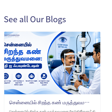
See all Our Blogs
சென்னையில் சிறந்த கண் மருத்துவமனை: தி ஐ ஃபவுண்டேஷன் -ஐ ஏன் தேர்வு செய்ய வேண்டும்
சென்னையில் சிறந்த கண் மருத்துவமனை தேடுகிறீர்களா? தி