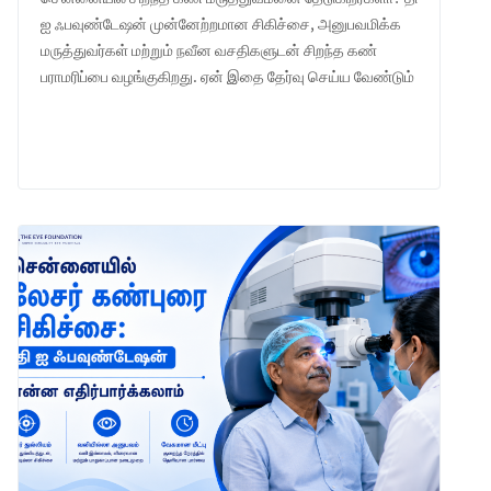
ஐ ஃபவுண்டேஷன் முன்னேற்றமான சிகிச்சை, அனுபவமிக்க
மருத்துவர்கள் மற்றும் நவீன வசதிகளுடன் சிறந்த கண்
பராமரிப்பை வழங்குகிறது. ஏன் இதை தேர்வு செய்ய வேண்டும்
என்பதை அறியுங்கள்.
LEARN MORE