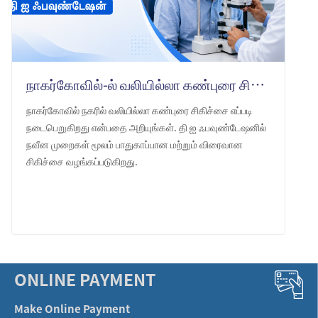
நாகர்கோவில்-ல் வலியில்லா கண்புரை சிகிச்சை: தி ஐ ஃபவுண்டேஷன்
நாகர்கோவில் நகரில் வலியில்லா கண்புரை சிகிச்சை எப்படி
நடைபெறுகிறது என்பதை அறியுங்கள். தி ஐ ஃபவுண்டேஷனில்
நவீன முறைகள் மூலம் பாதுகாப்பான மற்றும் விரைவான
சிகிச்சை வழங்கப்படுகிறது.
LEARN MORE
ONLINE PAYMENT
Make Online Payment