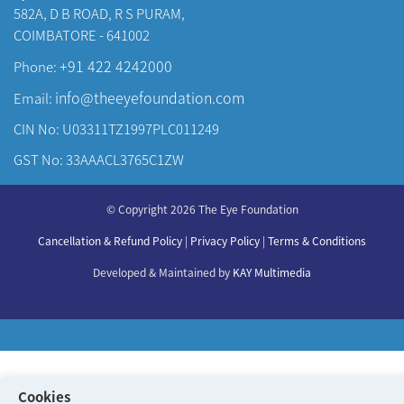
582A, D B ROAD, R S PURAM,
COIMBATORE - 641002
+91 422 4242000
Phone:
info@theeyefoundation.com
Email:
CIN No: U03311TZ1997PLC011249
GST No: 33AAACL3765C1ZW
About Us
© Copyright 2026 The Eye Foundation
Our Centers
Our Doctors
Cancellation & Refund Policy
|
Privacy Policy
|
Terms & Conditions
Our Specialities
Developed & Maintained by
KAY Multimedia
Cookies