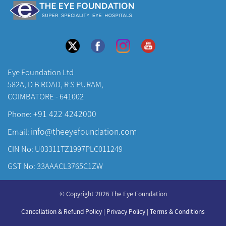
Eye Foundation Ltd
582A, D B ROAD, R S PURAM,
COIMBATORE - 641002
+91 422 4242000
Phone:
info@theeyefoundation.com
Email:
CIN No: U03311TZ1997PLC011249
GST No: 33AAACL3765C1ZW
About Us
© Copyright 2026 The Eye Foundation
Our Centers
Our Doctors
Cancellation & Refund Policy
|
Privacy Policy
|
Terms & Conditions
Our Specialities