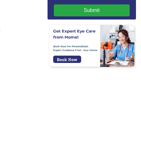
Submit
்