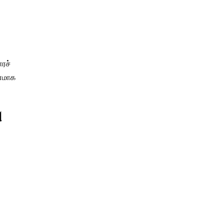
ரச்
மாக
ு