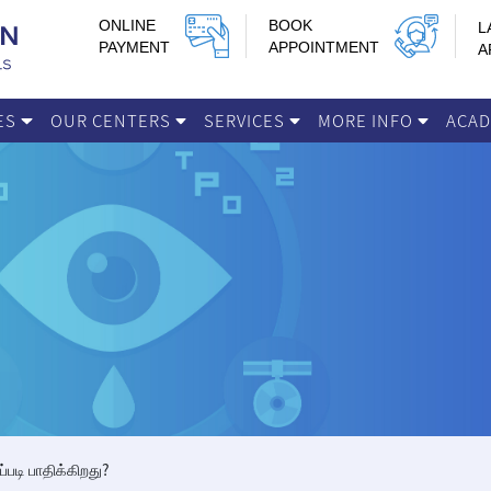
ONLINE
BOOK
L
PAYMENT
APPOINTMENT
A
IES
OUR CENTERS
SERVICES
MORE INFO
ACA
டி பாதிக்கிறது?