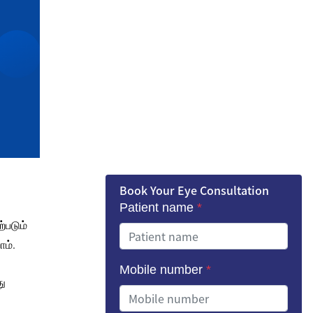
Book Your Eye Consultation
Patient name
*
்படும்
ோம்.
Mobile number
*
து