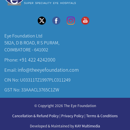
Eye Foundation Ltd
582A, D B ROAD, R S PURAM,
COIMBATORE - 641002
+91 422 4242000
Phone:
info@theeyefoundation.com
Email:
CIN No: U03311TZ1997PLC011249
GST No: 33AAACL3765C1ZW
About Us
© Copyright 2026 The Eye Foundation
Our Centers
Our Doctors
Cancellation & Refund Policy
|
Privacy Policy
|
Terms & Conditions
Our Specialities
Developed & Maintained by
KAY Multimedia