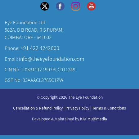
Eye Foundation Ltd
582A, D B ROAD, R S PURAM,
COIMBATORE - 641002
+91 422 4242000
Phone:
info@theeyefoundation.com
Email:
CIN No: U03311TZ1997PLC011249
GST No: 33AAACL3765C1ZW
About Us
© Copyright 2026 The Eye Foundation
Our Centers
Our Doctors
Cancellation & Refund Policy
|
Privacy Policy
|
Terms & Conditions
Our Specialities
Developed & Maintained by
KAY Multimedia