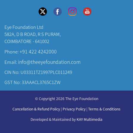
Eye Foundation Ltd
582A, D B ROAD, R S PURAM,
COIMBATORE - 641002
+91 422 4242000
Phone:
info@theeyefoundation.com
Email:
CIN No: U03311TZ1997PLC011249
GST No: 33AAACL3765C1ZW
About Us
© Copyright 2026 The Eye Foundation
Our Centers
Our Doctors
Cancellation & Refund Policy
|
Privacy Policy
|
Terms & Conditions
Our Specialities
Developed & Maintained by
KAY Multimedia