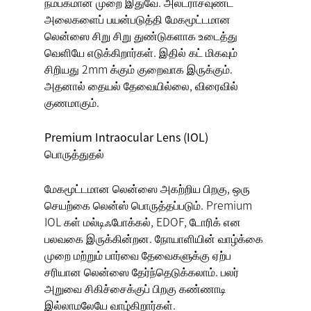
நம்பகமான முறை இதுவே. அல்ட்ராசவுண்ட்
அலைகளைப் பயன்படுத்தி மேகமூட்டமான
லென்ஸை சிறு சிறு துண்டுகளாக உடைத்து
வெளியே எடுக்கிறார்கள். இதில் கட் மிகவும்
சிறியது 2mm க்கும் குறைவாக இருக்கும்.
அதனால் தையல் தேவையில்லை, விரைவில்
குணமாகும்.
Premium Intraocular Lens (IOL)
பொருத்துதல்
மேகமூட்டமான லென்ஸை அகற்றிய பிறகு, ஒரு
செயற்கை லென்ஸ் பொருத்தப்படும். Premium
IOL கள் மல்டிஃபோக்கல், EDOF, டோரிக் என
பலவகை இருக்கின்றன. நோயாளியின் வாழ்க்கை
முறை மற்றும் பார்வை தேவைகளுக்கு ஏற்ப
சரியான லென்ஸை தேர்ந்தெடுக்கலாம். பலர்
அறுவை சிகிச்சைக்குப் பிறகு கண்ணாடி
இல்லாமலேயே வாழ்கிறார்கள்.