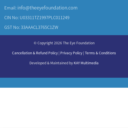
info@theeyefoundation.com
Email:
CIN No: U03311TZ1997PLC011249
GST No: 33AAACL3765C1ZW
About Us
© Copyright 2026 The Eye Foundation
Our Centers
Our Doctors
Cancellation & Refund Policy
|
Privacy Policy
|
Terms & Conditions
Our Specialities
Developed & Maintained by
KAY Multimedia