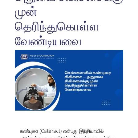
முன்
தெரிந்துகொள்ள
வேண்டியவை
கண்புரை (Cataract) என்பது இந்தியாவில்