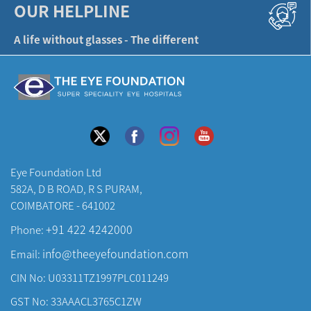
OUR HELPLINE
A life without glasses - The different
Eye Foundation Ltd
582A, D B ROAD, R S PURAM,
COIMBATORE - 641002
+91 422 4242000
Phone:
info@theeyefoundation.com
Email:
CIN No: U03311TZ1997PLC011249
GST No: 33AAACL3765C1ZW