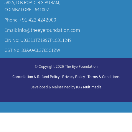
582A, D B ROAD, R S PURAM,
COIMBATORE - 641002
+91 422 4242000
Phone:
info@theeyefoundation.com
Email:
CIN No: U03311TZ1997PLC011249
GST No: 33AAACL3765C1ZW
About Us
© Copyright 2026 The Eye Foundation
Our Centers
Our Doctors
Cancellation & Refund Policy
|
Privacy Policy
|
Terms & Conditions
Our Specialities
Developed & Maintained by
KAY Multimedia