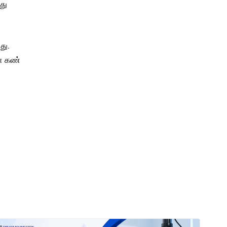
து
து.
னே கண்