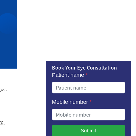
Book Your Eye Consultation
Patient name
*
்றன.
Mobile number
*
டு.
Submit