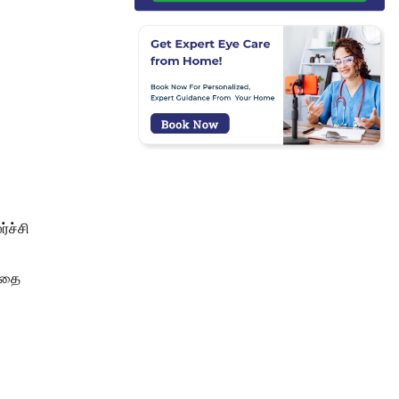
்ச்சி
 இதை