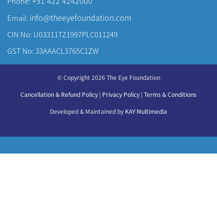
+91 422 4242000
Phone:
info@theeyefoundation.com
Email:
CIN No: U03311TZ1997PLC011249
GST No: 33AAACL3765C1ZW
About Us
© Copyright 2026 The Eye Foundation
Our Centers
Cancellation & Refund Policy
|
Privacy Policy
|
Terms & Conditions
Our Doctors
Our Specialities
Developed & Maintained by
KAY Multimedia