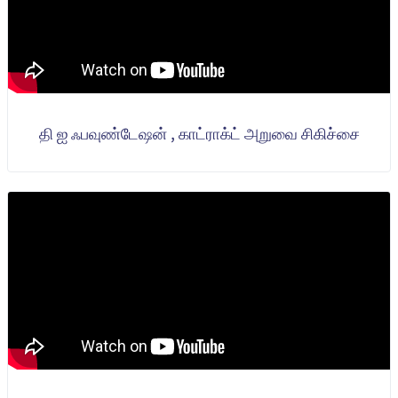
தி ஐ ஃபவுண்டேஷன் , காட்ராக்ட் அறுவை சிகிச்சை